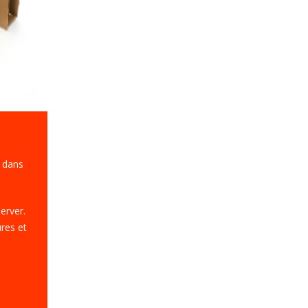
e dans
server.
res et