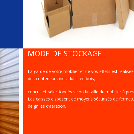
MODE DE STOCKAGE
La garde de votre mobilier et de vos effets est réalisé
des conteneurs individuels en bois,
conçus et sélectionnés selon la taille du mobilier à pré
Les caisses disposent de moyens sécurisés de fermetu
de grilles d’aération.