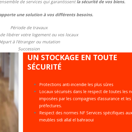
 ensemble de services qui garantissent
la sécurité de vos biens.
orte une solution à vos différents besoins.
Période de travaux
de libérer votre logement ou vos locaux
épart à l’étranger ou mutation
Succession
UN STOCKAGE EN TOUTE
SÉCURITÉ
Protections anti-incendie les plus sûres
Locaux sécurisés dans le respect de toutes les 
imposées par les compagnies d’assurance et les
préfectures.
Respect des normes NF Services spécifiques aux
meubles sidi allal el bahraoui