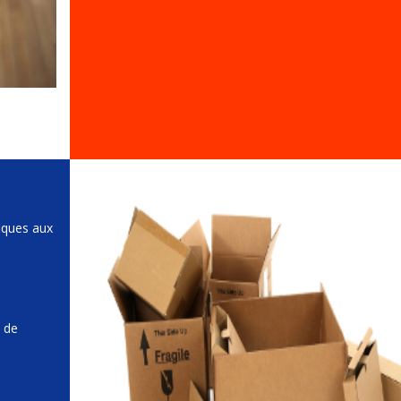
iques aux
e de