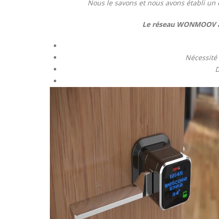
Nous le savons et nous avons établi un
Le réseau WONMOOV app
Nécessité 
D