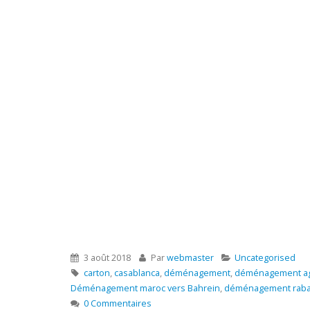
3 août 2018
Par
webmaster
Uncategorised
carton
,
casablanca
,
déménagement
,
déménagement aga
Déménagement maroc vers Bahrein
,
déménagement rabat
0 Commentaires