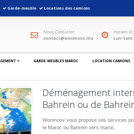
l
Garde-meuble
Locations des camions
Nous Contacter:
Horaire d'
contact@wonmoov.ma
Lun-Sam: 
AGEMENT
GARDE-MEUBLES MAROC
LOCATION CAMIONS
Déménagement intern
Bahrein ou de Bahrei
Wonmoov vous propose ses services pou
le Maroc ou Bahrein vers maroc.