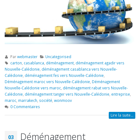
Par
webmaster
Uncategorised
carton
,
casablanca
,
déménagement
,
déménagement agadir vers
Nouvelle-Calédonie
,
déménagement casablanca vers Nouvelle-
Calédonie
,
déménagement fes vers Nouvelle-Calédonie
,
Déménagement maroc vers Nouvelle-Calédonie
,
Déménagement
Nouvelle-Calédonie vers maroc
,
déménagement rabat vers Nouvelle-
Calédonie
,
déménagement tanger vers Nouvelle-Calédonie
,
entreprise
,
maroc
,
marrakech
,
société
,
wonmoov
0 Commentaires
Lire la suite...
Déménagement
03