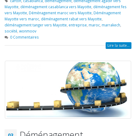
carton
,
casablanca
,
déménagement
,
déménagement agadir vers
Mayotte
,
déménagement casablanca vers Mayotte
,
déménagement fes
vers Mayotte
,
Déménagement maroc vers Mayotte
,
Déménagement
Mayotte vers maroc
,
déménagement rabat vers Mayotte
,
déménagement tanger vers Mayotte
,
entreprise
,
maroc
,
marrakech
,
société
,
wonmoov
0 Commentaires
Lire la suite...
Déménagement
03