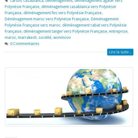
carton
,
casablanca
,
déménagement
,
déménagement agadir vers
Polynésie Française
,
déménagement casablanca vers Polynésie
Française
,
déménagement fes vers Polynésie Française
,
Déménagement maroc vers Polynésie Française
,
Déménagement
Polynésie Française vers maroc
,
déménagement rabat vers Polynésie
Française
,
déménagement tanger vers Polynésie Française
,
entreprise
,
maroc
,
marrakech
,
société
,
wonmoov
0 Commentaires
Lire la suite...