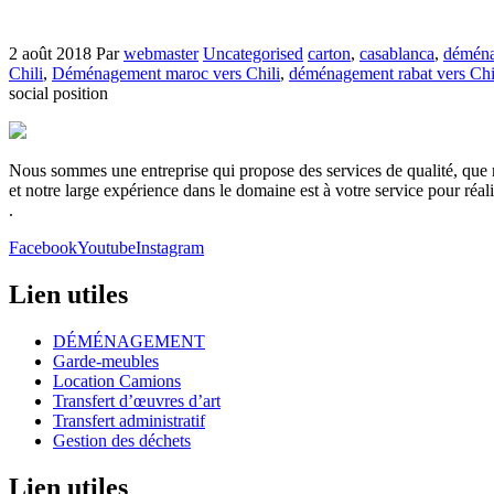
2 août 2018
Par
webmaster
Uncategorised
carton
,
casablanca
,
démén
Chili
,
Déménagement maroc vers Chili
,
déménagement rabat vers Chi
social position
Nous sommes une entreprise qui propose des services de qualité, que no
et notre large expérience dans le domaine est à votre service pour réa
.
Facebook
Youtube
Instagram
Lien utiles
DÉMÉNAGEMENT
Garde-meubles
Location Camions
Transfert d’œuvres d’art
Transfert administratif
Gestion des déchets
Lien utiles