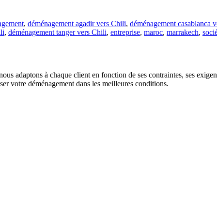
agement
,
déménagement agadir vers Chili
,
déménagement casablanca ve
li
,
déménagement tanger vers Chili
,
entreprise
,
maroc
,
marrakech
,
soci
us adaptons à chaque client en fonction de ses contraintes, ses exigence
liser votre déménagement dans les meilleures conditions.