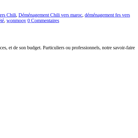
rs Chili
,
Déménagement Chili vers maroc
,
déménagement fes vers
été
,
wonmoov
0 Commentaires
s, et de son budget. Particuliers ou professionnels, notre savoir-faire