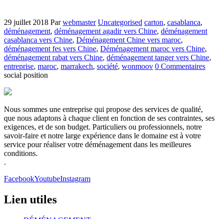
29 juillet 2018
Par
webmaster
Uncategorised
carton
,
casablanca
,
déménagement
,
déménagement agadir vers Chine
,
déménagement
casablanca vers Chine
,
Déménagement Chine vers maroc
,
déménagement fes vers Chine
,
Déménagement maroc vers Chine
,
déménagement rabat vers Chine
,
déménagement tanger vers Chine
,
entreprise
,
maroc
,
marrakech
,
société
,
wonmoov
0 Commentaires
social position
Nous sommes une entreprise qui propose des services de qualité,
que nous adaptons à chaque client en fonction de ses contraintes, ses
exigences, et de son budget. Particuliers ou professionnels, notre
savoir-faire et notre large expérience dans le domaine est à votre
service pour réaliser votre déménagement dans les meilleures
conditions.
.
Facebook
Youtube
Instagram
Lien utiles