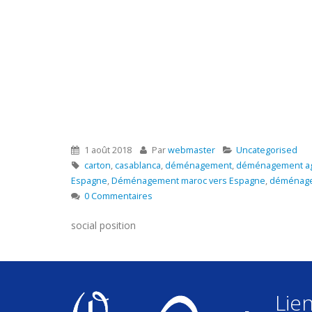
1 août 2018
Par
webmaster
Uncategorised
carton
,
casablanca
,
déménagement
,
déménagement ag
Espagne
,
Déménagement maroc vers Espagne
,
déménage
0 Commentaires
social position
Lien