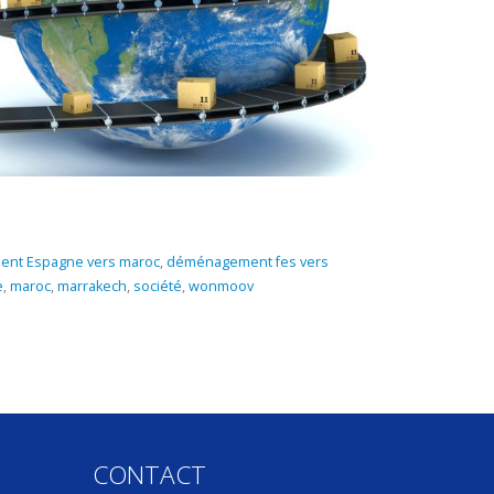
nt Espagne vers maroc
,
déménagement fes vers
e
,
maroc
,
marrakech
,
société
,
wonmoov
CONTACT