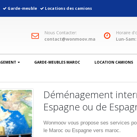
l
Garde-meuble
Locations des camions
Nous Contacter:
Horaire d'
contact@wonmoov.ma
Lun-Sam: 
AGEMENT
GARDE-MEUBLES MAROC
LOCATION CAMIONS
Déménagement intern
Espagne ou de Espag
Wonmoov vous propose ses services pou
le Maroc ou Espagne vers maroc.