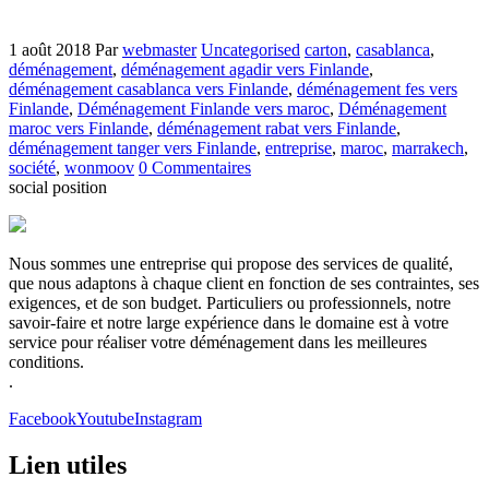
1 août 2018
Par
webmaster
Uncategorised
carton
,
casablanca
,
déménagement
,
déménagement agadir vers Finlande
,
déménagement casablanca vers Finlande
,
déménagement fes vers
Finlande
,
Déménagement Finlande vers maroc
,
Déménagement
maroc vers Finlande
,
déménagement rabat vers Finlande
,
déménagement tanger vers Finlande
,
entreprise
,
maroc
,
marrakech
,
société
,
wonmoov
0 Commentaires
social position
Nous sommes une entreprise qui propose des services de qualité,
que nous adaptons à chaque client en fonction de ses contraintes, ses
exigences, et de son budget. Particuliers ou professionnels, notre
savoir-faire et notre large expérience dans le domaine est à votre
service pour réaliser votre déménagement dans les meilleures
conditions.
.
Facebook
Youtube
Instagram
Lien utiles