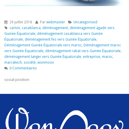
29 juillet 2018
Par
webmaster
Uncategorised
carton
,
casablanca
,
déménagement
,
déménagement agadir vers
Guinée Équatoriale
,
déménagement casablanca vers Guinée
Équatoriale
,
déménagement fes vers Guinée Équatoriale
,
Déménagement Guinée Équatoriale vers maroc
,
Déménagement maroc
vers Guinée Équatoriale
,
déménagement rabat vers Guinée Équatoriale
,
déménagement tanger vers Guinée Équatoriale
,
entreprise
,
maroc
,
marrakech
,
société
,
wonmoov
0 Commentaires
social position