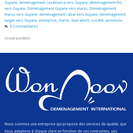
Guyane
,
déménagement casablanca vers Guyane
,
déménagement fes
vers Guyane
,
Déménagement Guyane vers maroc
,
Déménagement
maroc vers Guyane
,
déménagement rabat vers Guyane
,
déménagement
tanger vers Guyane
,
entreprise
,
maroc
,
marrakech
,
société
,
wonmoov
0 Commentaires
social position
Nous sommes une entreprise qui propose des services de qualité, que
nous adaptons à chaque client en fonction de ses contraintes, ses