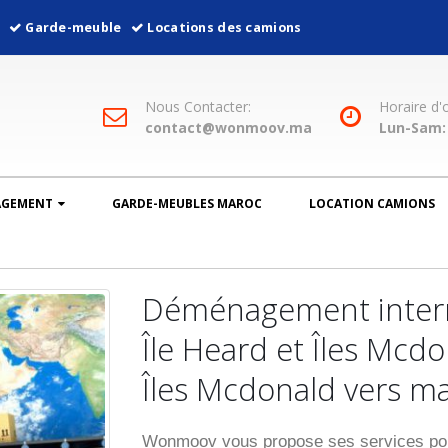
l
Garde-meuble
Locations des camions
Nous Contacter:
Horaire d'
contact@wonmoov.ma
Lun-Sam: 
AGEMENT
GARDE-MEUBLES MAROC
LOCATION CAMIONS
Déménagement intern
Île Heard et Îles Mcdo
Îles Mcdonald vers m
Wonmoov vous propose ses services pour