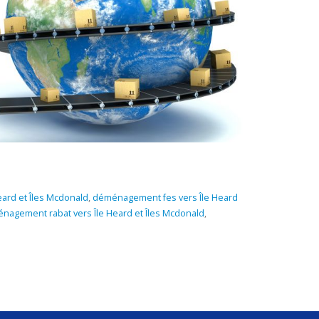
ard et Îles Mcdonald
,
déménagement fes vers Île Heard
nagement rabat vers Île Heard et Îles Mcdonald
,