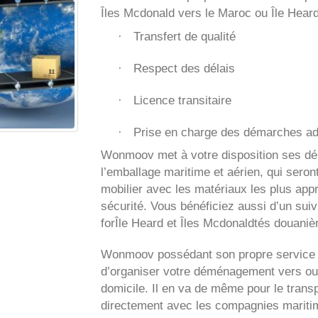
Îles Mcdonald vers le Maroc ou Île Hear
Transfert de qualité
·
Respect des délais
·
Licence transitaire
·
Prise en charge des démarches ad
·
Wonmoov
met à votre disposition ses d
l’emballage maritime et aérien, qui seron
mobilier avec les matériaux les plus app
sécurité. Vous bénéficiez aussi d’un suiv
forÎle Heard et Îles Mcdonaldtés douanièr
Wonmoov
possédant son propre service 
d’organiser votre déménagement vers ou
domicile. Il en va de même pour le transp
directement avec les compagnies maritime