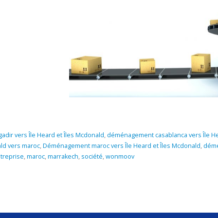
ir vers Île Heard et Îles Mcdonald
,
déménagement casablanca vers Île He
ld vers maroc
,
Déménagement maroc vers Île Heard et Îles Mcdonald
,
démé
treprise
,
maroc
,
marrakech
,
société
,
wonmoov