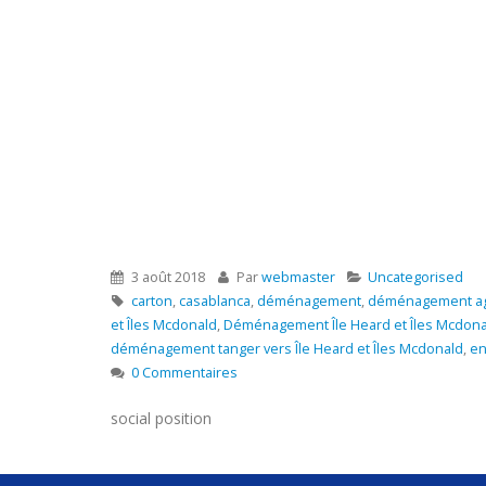
3 août 2018
Par
webmaster
Uncategorised
carton
,
casablanca
,
déménagement
,
déménagement agad
et Îles Mcdonald
,
Déménagement Île Heard et Îles Mcdona
déménagement tanger vers Île Heard et Îles Mcdonald
,
en
0 Commentaires
social position