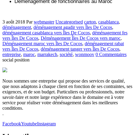
Déménagement de fonctionnaires au Maroc
3 août 2018
Par
webmaster
Uncategorised
carton
,
casablanca
,
déménagement
,
déménagement agadir vers Îles De Cocos
,
déménagement casablanca vers Îles De Cocos
,
déménagement fes
vers Îles De Cocos
,
Déménagement Îles De Cocos vers maroc
,
Déménagement maroc vers Îles De Cocos
,
déménagement rabat
vers Îles De Cocos
,
déménagement tanger vers Îles De Cocos
,
entreprise
,
maroc
,
marrakech
,
société
,
wonmoov
0 Commentaires
social position
Nous sommes une entreprise qui propose des services de qualité,
que nous adaptons à chaque client en fonction de ses contraintes, ses
exigences, et de son budget. Particuliers ou professionnels, notre
savoir-faire et notre large expérience dans le domaine est à votre
service pour réaliser votre déménagement dans les meilleures
conditions.
.
Facebook
Youtube
Instagram