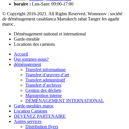
horaire :
Lun-Sam: 09:00-17:00
© Copyright 2016-2021. All Rights Reserved. Wonmoov : société
de déménagement casablanca Marrakech rabat Tanger fes agadir
maroc.
Déménagement national et international
Garde-meuble
Locations des camions
Accueil
Qui sommes-nous?
déménagement
Transfert informatique
Transfert d’œuvres d’art
Transfert administratif
Transfert d’archives
Gestion des déchets
Manutention interne
DÉMÉNAGEMENT INTERNATIONAL
Garde-meubles maroc
Location Camions
DEVENEZ PARTENAIRE
Autres services
Distribution flyers