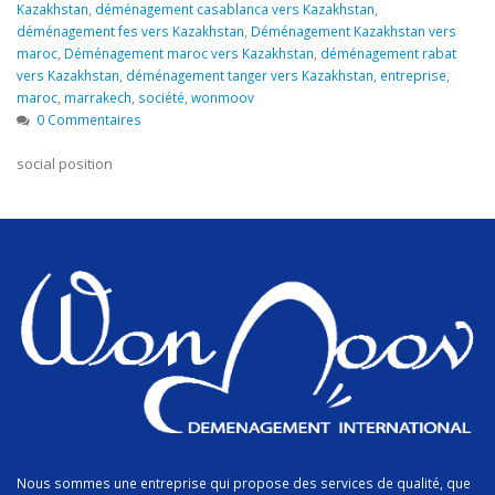
Kazakhstan
,
déménagement casablanca vers Kazakhstan
,
déménagement fes vers Kazakhstan
,
Déménagement Kazakhstan vers
maroc
,
Déménagement maroc vers Kazakhstan
,
déménagement rabat
vers Kazakhstan
,
déménagement tanger vers Kazakhstan
,
entreprise
,
maroc
,
marrakech
,
société
,
wonmoov
0 Commentaires
social position
Nous sommes une entreprise qui propose des services de qualité, que