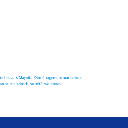
 fes vers Mayotte
,
Déménagement maroc vers
maroc
,
marrakech
,
société
,
wonmoov