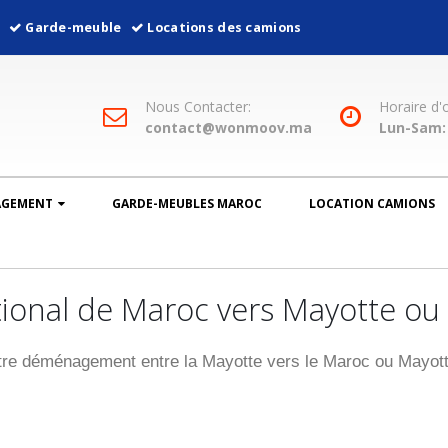
l
Garde-meuble
Locations des camions
Nous Contacter:
Horaire d'
contact@wonmoov.ma
Lun-Sam: 
AGEMENT
GARDE-MEUBLES MAROC
LOCATION CAMIONS
onal de Maroc vers Mayotte ou 
re déménagement entre la Mayotte vers le Maroc ou Mayott