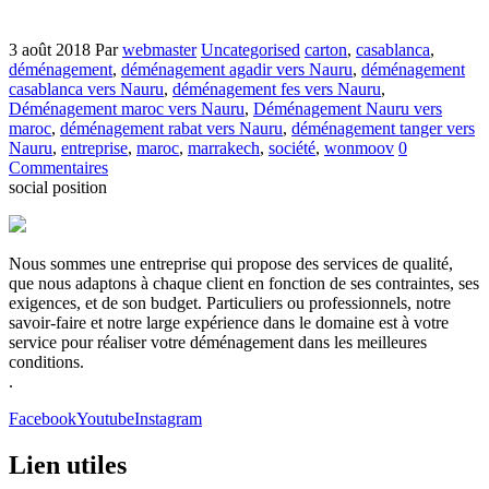
3 août 2018
Par
webmaster
Uncategorised
carton
,
casablanca
,
déménagement
,
déménagement agadir vers Nauru
,
déménagement
casablanca vers Nauru
,
déménagement fes vers Nauru
,
Déménagement maroc vers Nauru
,
Déménagement Nauru vers
maroc
,
déménagement rabat vers Nauru
,
déménagement tanger vers
Nauru
,
entreprise
,
maroc
,
marrakech
,
société
,
wonmoov
0
Commentaires
social position
Nous sommes une entreprise qui propose des services de qualité,
que nous adaptons à chaque client en fonction de ses contraintes, ses
exigences, et de son budget. Particuliers ou professionnels, notre
savoir-faire et notre large expérience dans le domaine est à votre
service pour réaliser votre déménagement dans les meilleures
conditions.
.
Facebook
Youtube
Instagram
Lien utiles