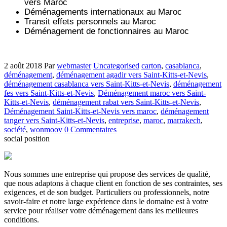
vers
Maroc
Déménagements internationaux au Maroc
Transit effets personnels au Maroc
Déménagement de fonctionnaires au Maroc
2 août 2018
Par
webmaster
Uncategorised
carton
,
casablanca
,
déménagement
,
déménagement agadir vers Saint-Kitts-et-Nevis
,
déménagement casablanca vers Saint-Kitts-et-Nevis
,
déménagement
fes vers Saint-Kitts-et-Nevis
,
Déménagement maroc vers Saint-
Kitts-et-Nevis
,
déménagement rabat vers Saint-Kitts-et-Nevis
,
Déménagement Saint-Kitts-et-Nevis vers maroc
,
déménagement
tanger vers Saint-Kitts-et-Nevis
,
entreprise
,
maroc
,
marrakech
,
société
,
wonmoov
0 Commentaires
social position
Nous sommes une entreprise qui propose des services de qualité,
que nous adaptons à chaque client en fonction de ses contraintes, ses
exigences, et de son budget. Particuliers ou professionnels, notre
savoir-faire et notre large expérience dans le domaine est à votre
service pour réaliser votre déménagement dans les meilleures
conditions.