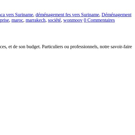
ca vers Suriname
,
déménagement fes vers Suriname
,
Déménagement
prise
,
maroc
,
marrakech
,
société
,
wonmoov
0 Commentaires
s, et de son budget. Particuliers ou professionnels, notre savoir-faire