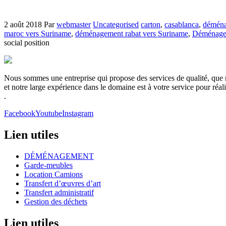
2 août 2018
Par
webmaster
Uncategorised
carton
,
casablanca
,
démén
maroc vers Suriname
,
déménagement rabat vers Suriname
,
Déménagem
social position
Nous sommes une entreprise qui propose des services de qualité, que no
et notre large expérience dans le domaine est à votre service pour réa
.
Facebook
Youtube
Instagram
Lien utiles
DÉMÉNAGEMENT
Garde-meubles
Location Camions
Transfert d’œuvres d’art
Transfert administratif
Gestion des déchets
Lien utiles