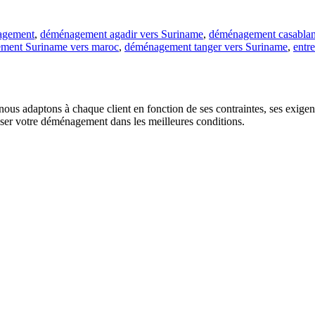
agement
,
déménagement agadir vers Suriname
,
déménagement casablan
ent Suriname vers maroc
,
déménagement tanger vers Suriname
,
entre
us adaptons à chaque client en fonction de ses contraintes, ses exigence
liser votre déménagement dans les meilleures conditions.