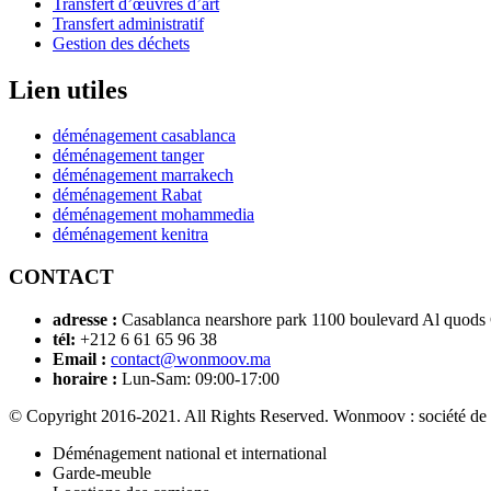
Transfert d’œuvres d’art
Transfert administratif
Gestion des déchets
Lien utiles
déménagement casablanca
déménagement tanger
déménagement marrakech
déménagement Rabat
déménagement mohammedia
déménagement kenitra
CONTACT
adresse :
Casablanca nearshore park 1100 boulevard Al quods
tél:
+212 6 61 65 96 38
Email :
contact@wonmoov.ma
horaire :
Lun-Sam: 09:00-17:00
© Copyright 2016-2021. All Rights Reserved. Wonmoov : société de
Déménagement national et international
Garde-meuble