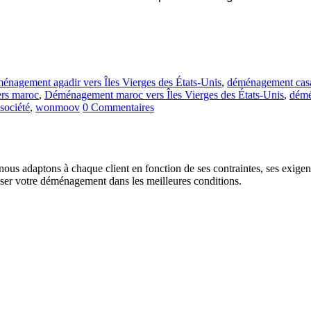
énagement agadir vers Îles Vierges des États-Unis
,
déménagement casab
ers maroc
,
Déménagement maroc vers Îles Vierges des États-Unis
,
démé
société
,
wonmoov
0 Commentaires
us adaptons à chaque client en fonction de ses contraintes, ses exigence
liser votre déménagement dans les meilleures conditions.