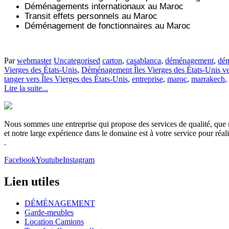
Déménagements internationaux au Maroc
Transit effets personnels au Maroc
Déménagement de fonctionnaires au Maroc
Par
webmaster
Uncategorised
carton
,
casablanca
,
déménagement
,
dém
Vierges des États-Unis
,
Déménagement Îles Vierges des États-Unis v
tanger vers Îles Vierges des États-Unis
,
entreprise
,
maroc
,
marrakech
,
Lire la suite...
Nous sommes une entreprise qui propose des services de qualité, que no
et notre large expérience dans le domaine est à votre service pour réa
.
Facebook
Youtube
Instagram
Lien utiles
DÉMÉNAGEMENT
Garde-meubles
Location Camions