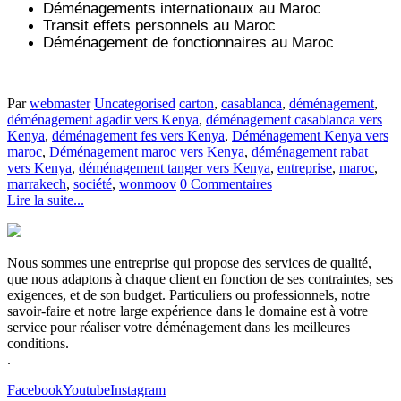
Déménagements internationaux au Maroc
Transit effets personnels au Maroc
Déménagement de fonctionnaires au Maroc
Par
webmaster
Uncategorised
carton
,
casablanca
,
déménagement
,
déménagement agadir vers Kenya
,
déménagement casablanca vers
Kenya
,
déménagement fes vers Kenya
,
Déménagement Kenya vers
maroc
,
Déménagement maroc vers Kenya
,
déménagement rabat
vers Kenya
,
déménagement tanger vers Kenya
,
entreprise
,
maroc
,
marrakech
,
société
,
wonmoov
0 Commentaires
Lire la suite...
Nous sommes une entreprise qui propose des services de qualité,
que nous adaptons à chaque client en fonction de ses contraintes, ses
exigences, et de son budget. Particuliers ou professionnels, notre
savoir-faire et notre large expérience dans le domaine est à votre
service pour réaliser votre déménagement dans les meilleures
conditions.
.
Facebook
Youtube
Instagram