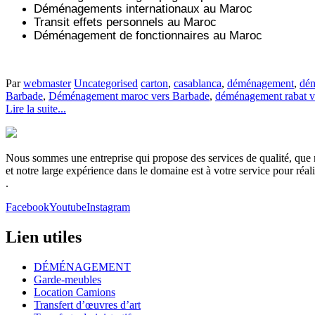
Déménagements internationaux au Maroc
Transit effets personnels au Maroc
Déménagement de fonctionnaires au Maroc
Par
webmaster
Uncategorised
carton
,
casablanca
,
déménagement
,
dém
Barbade
,
Déménagement maroc vers Barbade
,
déménagement rabat v
Lire la suite...
Nous sommes une entreprise qui propose des services de qualité, que no
et notre large expérience dans le domaine est à votre service pour réa
.
Facebook
Youtube
Instagram
Lien utiles
DÉMÉNAGEMENT
Garde-meubles
Location Camions
Transfert d’œuvres d’art