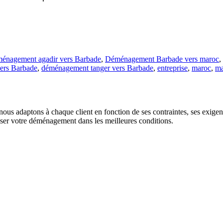
énagement agadir vers Barbade
,
Déménagement Barbade vers maroc
,
ers Barbade
,
déménagement tanger vers Barbade
,
entreprise
,
maroc
,
ma
us adaptons à chaque client en fonction de ses contraintes, ses exigence
liser votre déménagement dans les meilleures conditions.