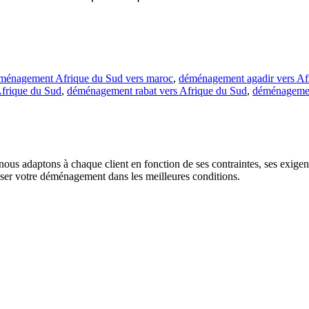
énagement Afrique du Sud vers maroc
,
déménagement agadir vers Af
frique du Sud
,
déménagement rabat vers Afrique du Sud
,
déménagemen
us adaptons à chaque client en fonction de ses contraintes, ses exigence
liser votre déménagement dans les meilleures conditions.