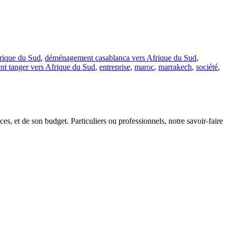
rique du Sud
,
déménagement casablanca vers Afrique du Sud
,
t tanger vers Afrique du Sud
,
entreprise
,
maroc
,
marrakech
,
société
,
s, et de son budget. Particuliers ou professionnels, notre savoir-faire