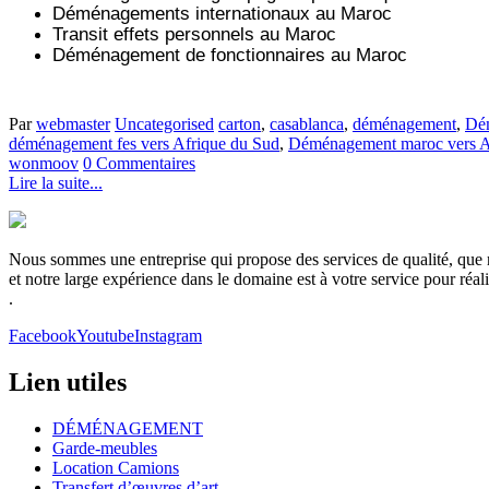
Déménagements internationaux au Maroc
Transit effets personnels au Maroc
Déménagement de fonctionnaires au Maroc
Par
webmaster
Uncategorised
carton
,
casablanca
,
déménagement
,
Dém
déménagement fes vers Afrique du Sud
,
Déménagement maroc vers A
wonmoov
0 Commentaires
Lire la suite...
Nous sommes une entreprise qui propose des services de qualité, que no
et notre large expérience dans le domaine est à votre service pour réa
.
Facebook
Youtube
Instagram
Lien utiles
DÉMÉNAGEMENT
Garde-meubles
Location Camions
Transfert d’œuvres d’art