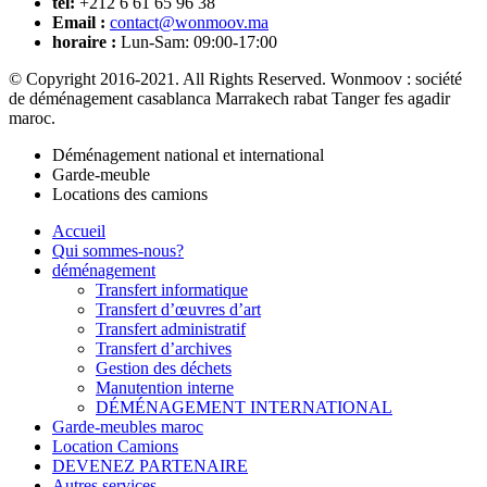
tél:
+212 6 61 65 96 38
Email :
contact@wonmoov.ma
horaire :
Lun-Sam: 09:00-17:00
© Copyright 2016-2021. All Rights Reserved. Wonmoov : société
de déménagement casablanca Marrakech rabat Tanger fes agadir
maroc.
Déménagement national et international
Garde-meuble
Locations des camions
Accueil
Qui sommes-nous?
déménagement
Transfert informatique
Transfert d’œuvres d’art
Transfert administratif
Transfert d’archives
Gestion des déchets
Manutention interne
DÉMÉNAGEMENT INTERNATIONAL
Garde-meubles maroc
Location Camions
DEVENEZ PARTENAIRE
Autres services