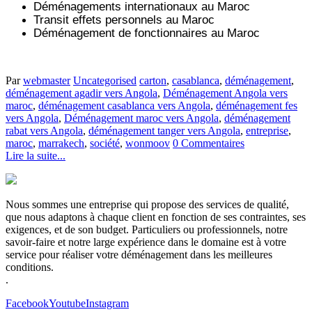
Déménagements internationaux au Maroc
Transit effets personnels au Maroc
Déménagement de fonctionnaires au Maroc
Par
webmaster
Uncategorised
carton
,
casablanca
,
déménagement
,
déménagement agadir vers Angola
,
Déménagement Angola vers
maroc
,
déménagement casablanca vers Angola
,
déménagement fes
vers Angola
,
Déménagement maroc vers Angola
,
déménagement
rabat vers Angola
,
déménagement tanger vers Angola
,
entreprise
,
maroc
,
marrakech
,
société
,
wonmoov
0 Commentaires
Lire la suite...
Nous sommes une entreprise qui propose des services de qualité,
que nous adaptons à chaque client en fonction de ses contraintes, ses
exigences, et de son budget. Particuliers ou professionnels, notre
savoir-faire et notre large expérience dans le domaine est à votre
service pour réaliser votre déménagement dans les meilleures
conditions.
.
Facebook
Youtube
Instagram