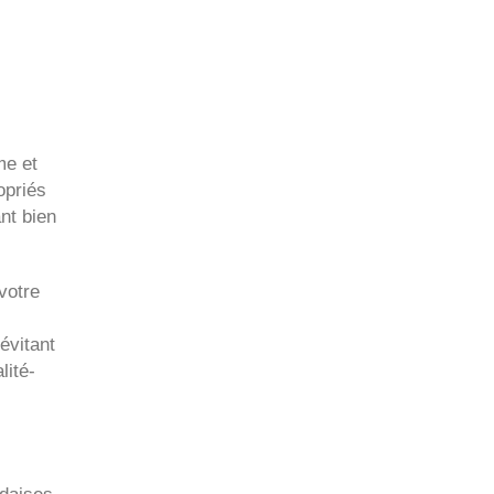
me et
opriés
nt bien
votre
évitant
lité-
ndaises