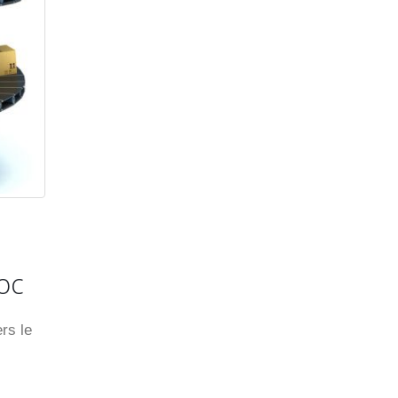
oc
rs le