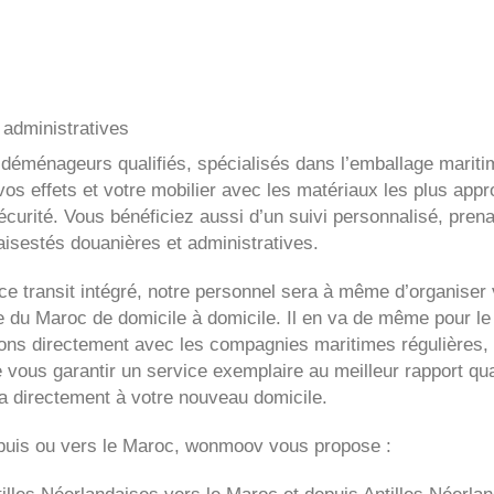
administratives
 déménageurs qualifiés, spécialisés dans l’emballage mariti
os effets et votre mobilier avec les matériaux les plus appr
curité. Vous bénéficiez aussi d’un suivi personnalisé, prena
aisestés douanières et administratives.
e transit intégré, notre personnel sera à même d’organiser 
du Maroc de domicile à domicile. Il en va de même pour le
itons directement avec les compagnies maritimes régulières, 
e vous garantir un service exemplaire au meilleur rapport qua
ra directement à votre nouveau domicile.
uis ou vers le Maroc, wonmoov vous propose :
illes Néerlandaises
vers le Maroc et depuis
Antilles Néerla