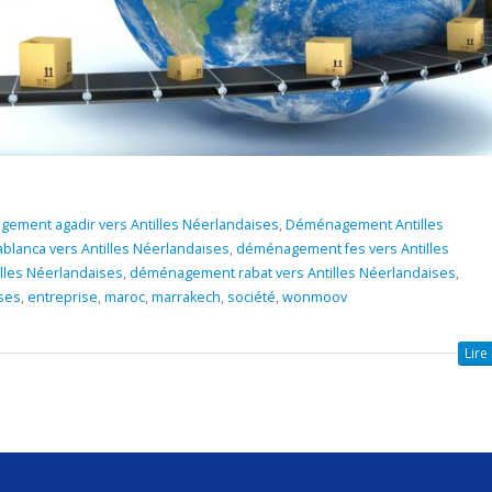
ement agadir vers Antilles Néerlandaises
,
Déménagement Antilles
lanca vers Antilles Néerlandaises
,
déménagement fes vers Antilles
les Néerlandaises
,
déménagement rabat vers Antilles Néerlandaises
,
ses
,
entreprise
,
maroc
,
marrakech
,
société
,
wonmoov
Lire 