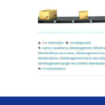
Par
webmaster
Uncategorised
carton
,
casablanca
,
déménagement
,
déménag
Néerlandaises vers maroc
,
déménagement casab
Néerlandaises
,
Déménagement maroc vers Antil
déménagement tanger vers Antilles Néerlandai
0 Commentaires