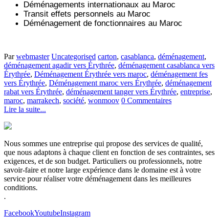
Déménagements internationaux au Maroc
Transit effets personnels au Maroc
Déménagement de fonctionnaires au Maroc
Par
webmaster
Uncategorised
carton
,
casablanca
,
déménagement
,
déménagement agadir vers Érythrée
,
déménagement casablanca vers
Érythrée
,
Déménagement Érythrée vers maroc
,
déménagement fes
vers Érythrée
,
Déménagement maroc vers Érythrée
,
déménagement
rabat vers Érythrée
,
déménagement tanger vers Érythrée
,
entreprise
,
maroc
,
marrakech
,
société
,
wonmoov
0 Commentaires
Lire la suite...
Nous sommes une entreprise qui propose des services de qualité,
que nous adaptons à chaque client en fonction de ses contraintes, ses
exigences, et de son budget. Particuliers ou professionnels, notre
savoir-faire et notre large expérience dans le domaine est à votre
service pour réaliser votre déménagement dans les meilleures
conditions.
.
Facebook
Youtube
Instagram