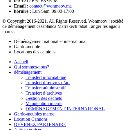
tél:
+212 6 61 65 96 38
Email :
contact@wonmoov.ma
horaire :
Lun-Sam: 09:00-17:00
© Copyright 2016-2021. All Rights Reserved. Wonmoov : société
de déménagement casablanca Marrakech rabat Tanger fes agadir
maroc.
Déménagement national et international
Garde-meuble
Locations des camions
Accueil
Qui sommes-nous?
déménagement
Transfert informatique
Transfert d’œuvres d’art
Transfert administratif
Transfert d’archives
Gestion des déchets
Manutention interne
DÉMÉNAGEMENT INTERNATIONAL
Garde-meubles maroc
Location Camions
DEVENEZ PARTENAIRE
Autres services