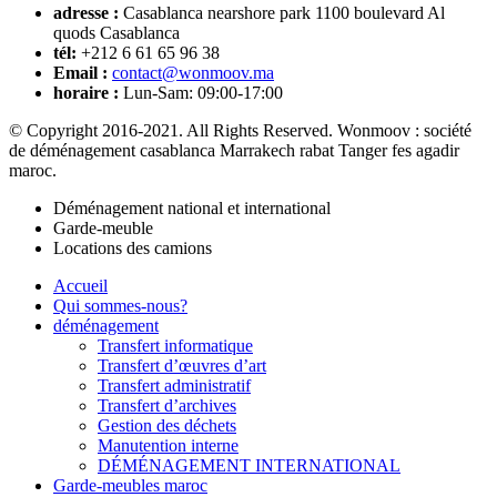
adresse :
Casablanca nearshore park 1100 boulevard Al
quods Casablanca
tél:
+212 6 61 65 96 38
Email :
contact@wonmoov.ma
horaire :
Lun-Sam: 09:00-17:00
© Copyright 2016-2021. All Rights Reserved. Wonmoov : société
de déménagement casablanca Marrakech rabat Tanger fes agadir
maroc.
Déménagement national et international
Garde-meuble
Locations des camions
Accueil
Qui sommes-nous?
déménagement
Transfert informatique
Transfert d’œuvres d’art
Transfert administratif
Transfert d’archives
Gestion des déchets
Manutention interne
DÉMÉNAGEMENT INTERNATIONAL
Garde-meubles maroc