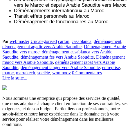
vers le Maroc et depuis
Arabie Saoudite vers
Maroc
Déménagements internationaux au Maroc
Transit effets personnels au Maroc
Déménagement de fonctionnaires au Maroc
Par
webmaster
Uncategorised
carton
,
casablanca
,
déménagement
,
déménagement agadir vers Arabie Saoudite
,
Déménagement Arabie
Saoudite vers maroc
,
déménagement casablanca vers Arabie
Saoudite
,
déménagement fes vers Arabie Saoudite
,
Déménagement
maroc vers Arabie Saoudite
,
déménagement rabat vers Arabie
Saoudite
,
déménagement tanger vers Arabie Saoudite
,
entreprise
,
maroc
,
marrakech
,
société
,
wonmoov
0 Commentaires
Lire la suite...
Nous sommes une entreprise qui propose des services de qualité,
que nous adaptons à chaque client en fonction de ses contraintes, ses
exigences, et de son budget. Particuliers ou professionnels, notre
savoir-faire et notre large expérience dans le domaine est à votre
service pour réaliser votre déménagement dans les meilleures
conditions.
.