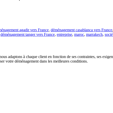
énagement agadir vers France
,
déménagement casablanca vers France
,
déménagement tanger vers France
,
entreprise
,
maroc
,
marrakech
,
socié
us adaptons à chaque client en fonction de ses contraintes, ses exigence
liser votre déménagement dans les meilleures conditions.