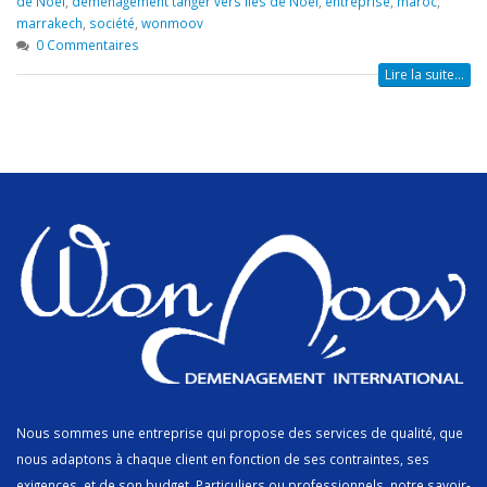
de Noël
,
déménagement tanger vers Îles de Noël
,
entreprise
,
maroc
,
marrakech
,
société
,
wonmoov
0 Commentaires
Lire la suite...
Nous sommes une entreprise qui propose des services de qualité, que
nous adaptons à chaque client en fonction de ses contraintes, ses
exigences, et de son budget. Particuliers ou professionnels, notre savoir-