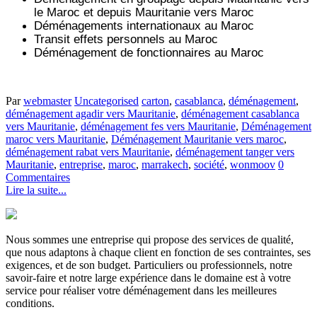
le Maroc et depuis
Mauritanie vers
Maroc
Déménagements internationaux au Maroc
Transit effets personnels au Maroc
Déménagement de fonctionnaires au Maroc
Par
webmaster
Uncategorised
carton
,
casablanca
,
déménagement
,
déménagement agadir vers Mauritanie
,
déménagement casablanca
vers Mauritanie
,
déménagement fes vers Mauritanie
,
Déménagement
maroc vers Mauritanie
,
Déménagement Mauritanie vers maroc
,
déménagement rabat vers Mauritanie
,
déménagement tanger vers
Mauritanie
,
entreprise
,
maroc
,
marrakech
,
société
,
wonmoov
0
Commentaires
Lire la suite...
Nous sommes une entreprise qui propose des services de qualité,
que nous adaptons à chaque client en fonction de ses contraintes, ses
exigences, et de son budget. Particuliers ou professionnels, notre
savoir-faire et notre large expérience dans le domaine est à votre
service pour réaliser votre déménagement dans les meilleures
conditions.
.