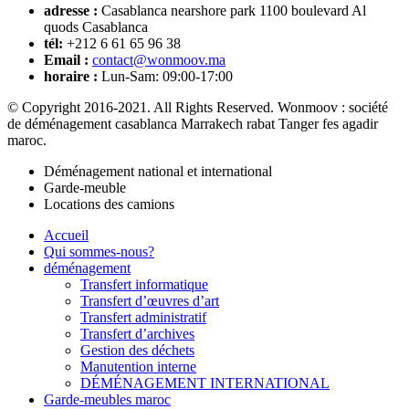
adresse :
Casablanca nearshore park 1100 boulevard Al
quods Casablanca
tél:
+212 6 61 65 96 38
Email :
contact@wonmoov.ma
horaire :
Lun-Sam: 09:00-17:00
© Copyright 2016-2021. All Rights Reserved. Wonmoov : société
de déménagement casablanca Marrakech rabat Tanger fes agadir
maroc.
Déménagement national et international
Garde-meuble
Locations des camions
Accueil
Qui sommes-nous?
déménagement
Transfert informatique
Transfert d’œuvres d’art
Transfert administratif
Transfert d’archives
Gestion des déchets
Manutention interne
DÉMÉNAGEMENT INTERNATIONAL
Garde-meubles maroc