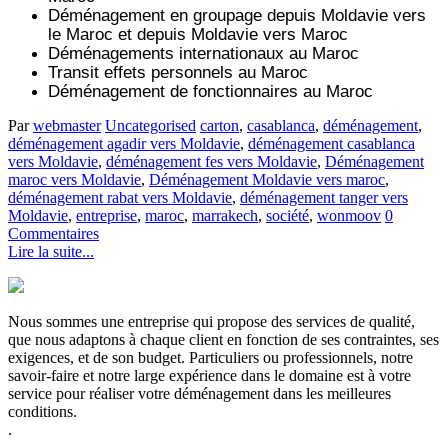
Déménagement en groupage depuis
Moldavie
vers
le Maroc et depuis
Moldavie vers
Maroc
Déménagements internationaux au Maroc
Transit effets personnels au Maroc
Déménagement de fonctionnaires au Maroc
Par
webmaster
Uncategorised
carton
,
casablanca
,
déménagement
,
déménagement agadir vers Moldavie
,
déménagement casablanca
vers Moldavie
,
déménagement fes vers Moldavie
,
Déménagement
maroc vers Moldavie
,
Déménagement Moldavie vers maroc
,
déménagement rabat vers Moldavie
,
déménagement tanger vers
Moldavie
,
entreprise
,
maroc
,
marrakech
,
société
,
wonmoov
0
Commentaires
Lire la suite...
Nous sommes une entreprise qui propose des services de qualité,
que nous adaptons à chaque client en fonction de ses contraintes, ses
exigences, et de son budget. Particuliers ou professionnels, notre
savoir-faire et notre large expérience dans le domaine est à votre
service pour réaliser votre déménagement dans les meilleures
conditions.
.