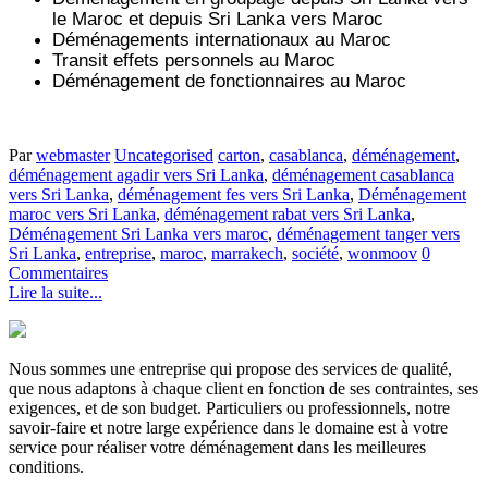
le Maroc et depuis
Sri Lanka vers
Maroc
Déménagements internationaux au Maroc
Transit effets personnels au Maroc
Déménagement de fonctionnaires au Maroc
Par
webmaster
Uncategorised
carton
,
casablanca
,
déménagement
,
déménagement agadir vers Sri Lanka
,
déménagement casablanca
vers Sri Lanka
,
déménagement fes vers Sri Lanka
,
Déménagement
maroc vers Sri Lanka
,
déménagement rabat vers Sri Lanka
,
Déménagement Sri Lanka vers maroc
,
déménagement tanger vers
Sri Lanka
,
entreprise
,
maroc
,
marrakech
,
société
,
wonmoov
0
Commentaires
Lire la suite...
Nous sommes une entreprise qui propose des services de qualité,
que nous adaptons à chaque client en fonction de ses contraintes, ses
exigences, et de son budget. Particuliers ou professionnels, notre
savoir-faire et notre large expérience dans le domaine est à votre
service pour réaliser votre déménagement dans les meilleures
conditions.
.