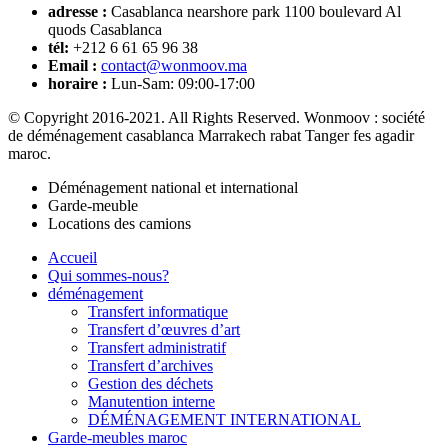
adresse :
Casablanca nearshore park 1100 boulevard Al
quods Casablanca
tél:
+212 6 61 65 96 38
Email :
contact@wonmoov.ma
horaire :
Lun-Sam: 09:00-17:00
© Copyright 2016-2021. All Rights Reserved. Wonmoov : société
de déménagement casablanca Marrakech rabat Tanger fes agadir
maroc.
Déménagement national et international
Garde-meuble
Locations des camions
Accueil
Qui sommes-nous?
déménagement
Transfert informatique
Transfert d’œuvres d’art
Transfert administratif
Transfert d’archives
Gestion des déchets
Manutention interne
DÉMÉNAGEMENT INTERNATIONAL
Garde-meubles maroc