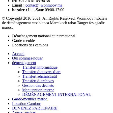
tél:
+212 6 61 65 96 38
Email :
contact@wonmoov.ma
horaire :
Lun-Sam: 09:00-17:00
© Copyright 2016-2021. All Rights Reserved. Wonmoov : société
de déménagement casablanca Marrakech rabat Tanger fes agadir
maroc.
Déménagement national et international
Garde-meuble
Locations des camions
Accueil
Qui sommes-nous?
déménagement
Transfert informatique
Transfert d’œuvres d’art
Transfert administratif
Transfert d’archives
Gestion des déchets
Manutention interne
DÉMÉNAGEMENT INTERNATIONAL
Garde-meubles maroc
Location Camions
DEVENEZ PARTENAIRE
Autres services