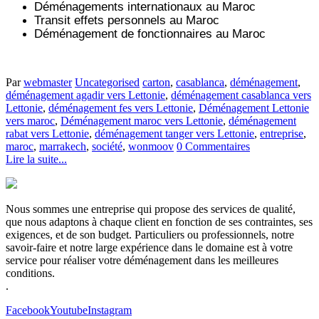
Déménagements internationaux au Maroc
Transit effets personnels au Maroc
Déménagement de fonctionnaires au Maroc
Par
webmaster
Uncategorised
carton
,
casablanca
,
déménagement
,
déménagement agadir vers Lettonie
,
déménagement casablanca vers
Lettonie
,
déménagement fes vers Lettonie
,
Déménagement Lettonie
vers maroc
,
Déménagement maroc vers Lettonie
,
déménagement
rabat vers Lettonie
,
déménagement tanger vers Lettonie
,
entreprise
,
maroc
,
marrakech
,
société
,
wonmoov
0 Commentaires
Lire la suite...
Nous sommes une entreprise qui propose des services de qualité,
que nous adaptons à chaque client en fonction de ses contraintes, ses
exigences, et de son budget. Particuliers ou professionnels, notre
savoir-faire et notre large expérience dans le domaine est à votre
service pour réaliser votre déménagement dans les meilleures
conditions.
.
Facebook
Youtube
Instagram