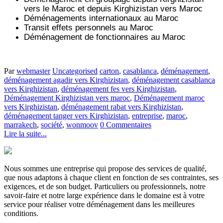
vers le Maroc et depuis
Kirghizistan vers
Maroc
Déménagements internationaux au Maroc
Transit effets personnels au Maroc
Déménagement de fonctionnaires au Maroc
Par
webmaster
Uncategorised
carton
,
casablanca
,
déménagement
,
déménagement agadir vers Kirghizistan
,
déménagement casablanca
vers Kirghizistan
,
déménagement fes vers Kirghizistan
,
Déménagement Kirghizistan vers maroc
,
Déménagement maroc
vers Kirghizistan
,
déménagement rabat vers Kirghizistan
,
déménagement tanger vers Kirghizistan
,
entreprise
,
maroc
,
marrakech
,
société
,
wonmoov
0 Commentaires
Lire la suite...
Nous sommes une entreprise qui propose des services de qualité,
que nous adaptons à chaque client en fonction de ses contraintes, ses
exigences, et de son budget. Particuliers ou professionnels, notre
savoir-faire et notre large expérience dans le domaine est à votre
service pour réaliser votre déménagement dans les meilleures
conditions.
.