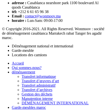
adresse :
Casablanca nearshore park 1100 boulevard Al
quods Casablanca
tél:
+212 6 61 65 96 38
Email :
contact@wonmoov.ma
horaire :
Lun-Sam: 09:00-17:00
© Copyright 2016-2021. All Rights Reserved. Wonmoov : société
de déménagement casablanca Marrakech rabat Tanger fes agadir
maroc.
Déménagement national et international
Garde-meuble
Locations des camions
Accueil
Qui sommes-nous?
déménagement
Transfert informatique
Transfert d’œuvres d’art
Transfert administratif
Transfert d’archives
Gestion des déchets
Manutention interne
DÉMÉNAGEMENT INTERNATIONAL
Garde-meubles maroc