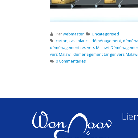
Par
webmaster
Uncategorised
carton
,
casablanca
,
déménagement
,
déménag
déménagement fes vers Malawi
,
Déménagement
vers Malawi
,
déménagement tanger vers Malaw
0 Commentaires
Lien