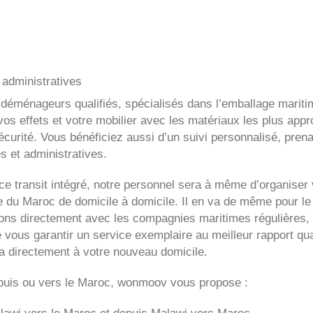
administratives
 déménageurs qualifiés, spécialisés dans l’emballage mariti
os effets et votre mobilier avec les matériaux les plus appr
curité. Vous bénéficiez aussi d’un suivi personnalisé, prena
s et administratives.
e transit intégré, notre personnel sera à même d’organiser 
du Maroc de domicile à domicile. Il en va de même pour le
itons directement avec les compagnies maritimes régulières, 
e vous garantir un service exemplaire au meilleur rapport qua
ra directement à votre nouveau domicile.
uis ou vers le Maroc, wonmoov vous propose :
lawi
vers le Maroc et depuis
Malawi vers
Maroc