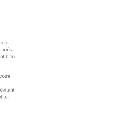
me et
opriés
nt bien
votre
évitant
lité-