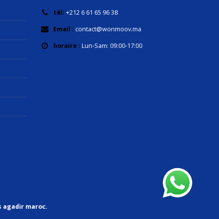
tél:
+212 6 61 65 96 38
Email :
contact@wonmoov.ma
horaire :
Lun-Sam: 09:00-17:00
s agadir maroc.