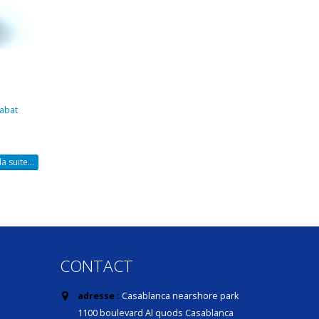
abat
la suite...
CONTACT
adresse :
Casablanca nearshore park
1100 boulevard Al quods Casablanca