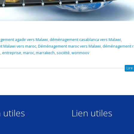
ement agadir vers Malawi
,
déménagement casablanca vers Malawi
,
 Malawi vers maroc
,
Déménagement maroc vers Malawi
,
déménagement r
i
,
entreprise
,
maroc
,
marrakech
,
société
,
wonmoov
Lire 
 utiles
Lien utiles