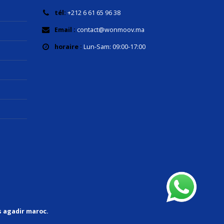
tél:
+212 6 61 65 96 38
Email :
contact@wonmoov.ma
horaire :
Lun-Sam: 09:00-17:00
s agadir maroc.