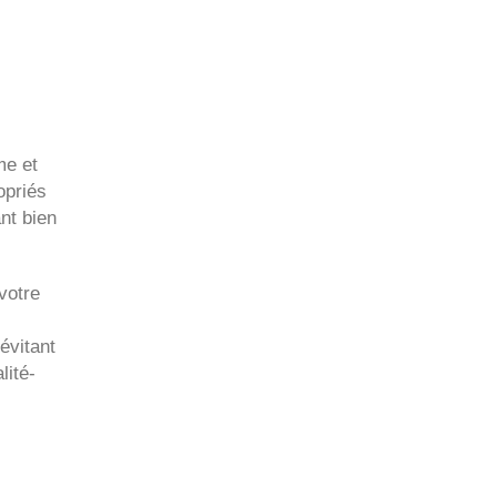
me et
opriés
nt bien
votre
évitant
lité-