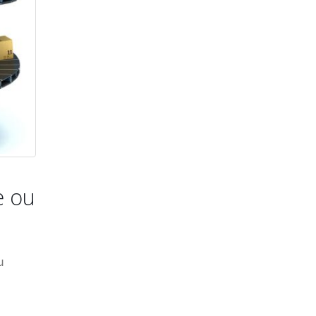
e ou
u