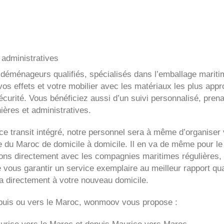
administratives
 déménageurs qualifiés, spécialisés dans l’emballage mariti
os effets et votre mobilier avec les matériaux les plus appr
curité. Vous bénéficiez aussi d’un suivi personnalisé, prena
ières et administratives.
e transit intégré, notre personnel sera à même d’organiser 
du Maroc de domicile à domicile. Il en va de même pour le
itons directement avec les compagnies maritimes régulières, 
e vous garantir un service exemplaire au meilleur rapport qua
ra directement à votre nouveau domicile.
uis ou vers le Maroc, wonmoov vous propose :
urice
vers le Maroc et depuis
Maurice vers
Maroc