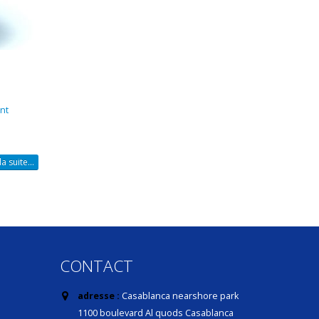
nt
la suite...
CONTACT
adresse :
Casablanca nearshore park
1100 boulevard Al quods Casablanca