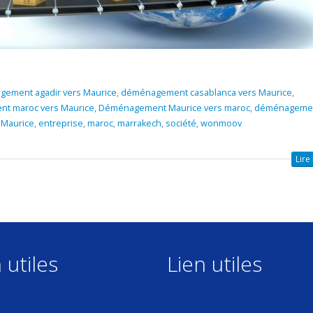
ement agadir vers Maurice
,
déménagement casablanca vers Maurice
,
t maroc vers Maurice
,
Déménagement Maurice vers maroc
,
déménageme
 Maurice
,
entreprise
,
maroc
,
marrakech
,
société
,
wonmoov
Lire 
 utiles
Lien utiles