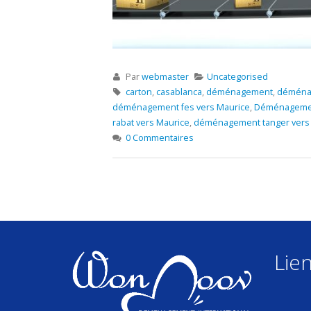
Par
webmaster
Uncategorised
carton
,
casablanca
,
déménagement
,
déménag
déménagement fes vers Maurice
,
Déménagemen
rabat vers Maurice
,
déménagement tanger vers
0 Commentaires
Lien