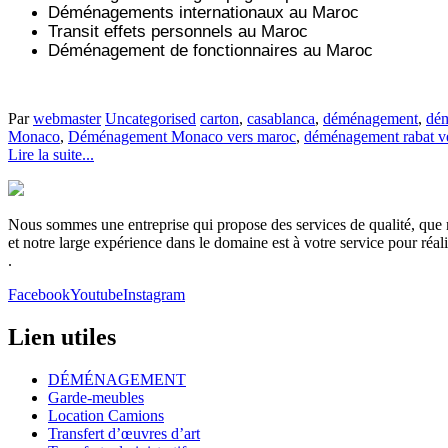
Déménagements internationaux au Maroc
Transit effets personnels au Maroc
Déménagement de fonctionnaires au Maroc
Par
webmaster
Uncategorised
carton
,
casablanca
,
déménagement
,
dém
Monaco
,
Déménagement Monaco vers maroc
,
déménagement rabat v
Lire la suite...
Nous sommes une entreprise qui propose des services de qualité, que no
et notre large expérience dans le domaine est à votre service pour réa
.
Facebook
Youtube
Instagram
Lien utiles
DÉMÉNAGEMENT
Garde-meubles
Location Camions
Transfert d’œuvres d’art