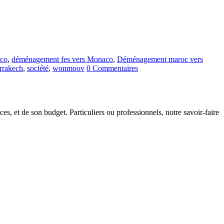
aco
,
déménagement fes vers Monaco
,
Déménagement maroc vers
rrakech
,
société
,
wonmoov
0 Commentaires
s, et de son budget. Particuliers ou professionnels, notre savoir-faire