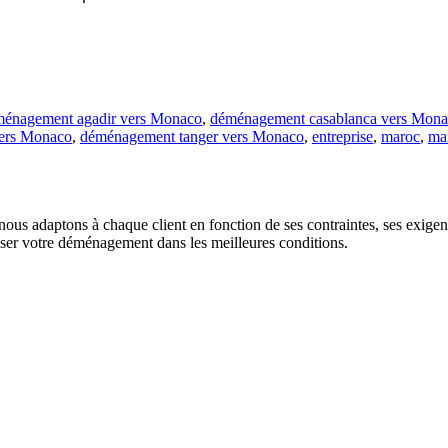
énagement agadir vers Monaco
,
déménagement casablanca vers Mon
ers Monaco
,
déménagement tanger vers Monaco
,
entreprise
,
maroc
,
ma
us adaptons à chaque client en fonction de ses contraintes, ses exigence
liser votre déménagement dans les meilleures conditions.