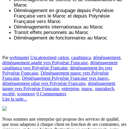
Maroc
Déménagement en groupage depuis
Polynésie
Française
vers le Maroc et depuis
Polynésie
Française vers
Maroc
Déménagements internationaux au Maroc
Transit effets personnels au Maroc
Déménagement de fonctionnaires au Maroc
Par
webmaster
Uncategorised
carton
,
casablanca
,
déménagement
,
déménagement agadir vers Polynésie Française
,
déménagement
casablanca vers Polynésie Française
,
déménagement fes vers
Polynésie Française
,
Déménagement maroc vers Polynésie
Française
,
Déménagement Polynésie Française vers maroc
,
déménagement rabat vers Polynésie Française
,
déménagement
tanger vers Polynésie Française
,
entreprise
,
maroc
,
marrakech
,
société
,
wonmoov
0 Commentaires
Lire la suite...
Nous sommes une entreprise qui propose des services de qualité,
que nous adaptons à chaque client en fonction de ses contraintes, ses