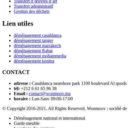
Transfert d’œuvres d’art
Transfert administratif
Gestion des déchets
Lien utiles
déménagement casablanca
déménagement tanger
déménagement marrakech
déménagement Rabat
déménagement mohammedia
déménagement kenitra
CONTACT
adresse :
Casablanca nearshore park 1100 boulevard Al quods
tél:
+212 6 61 65 96 38
Email :
contact@wonmoov.ma
horaire :
Lun-Sam: 09:00-17:00
© Copyright 2016-2021. All Rights Reserved. Wonmoov : société de
Déménagement national et international
Garde-meuble