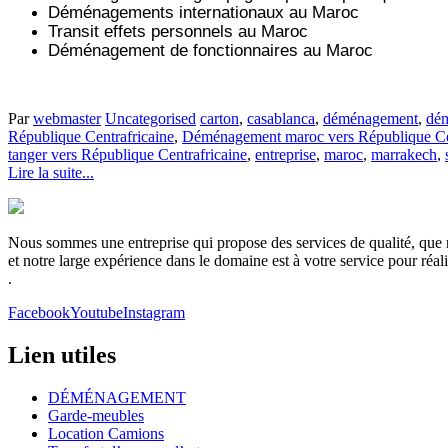
Déménagements internationaux au Maroc
Transit effets personnels au Maroc
Déménagement de fonctionnaires au Maroc
Par
webmaster
Uncategorised
carton
,
casablanca
,
déménagement
,
dém
République Centrafricaine
,
Déménagement maroc vers République Cen
tanger vers République Centrafricaine
,
entreprise
,
maroc
,
marrakech
,
Lire la suite...
Nous sommes une entreprise qui propose des services de qualité, que no
et notre large expérience dans le domaine est à votre service pour réa
.
Facebook
Youtube
Instagram
Lien utiles
DÉMÉNAGEMENT
Garde-meubles
Location Camions