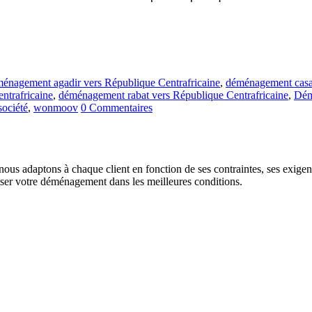
énagement agadir vers République Centrafricaine
,
déménagement casab
trafricaine
,
déménagement rabat vers République Centrafricaine
,
Dém
société
,
wonmoov
0 Commentaires
us adaptons à chaque client en fonction de ses contraintes, ses exigence
liser votre déménagement dans les meilleures conditions.