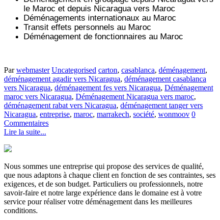
le Maroc et depuis
Nicaragua vers
Maroc
Déménagements internationaux au Maroc
Transit effets personnels au Maroc
Déménagement de fonctionnaires au Maroc
Par
webmaster
Uncategorised
carton
,
casablanca
,
déménagement
,
déménagement agadir vers Nicaragua
,
déménagement casablanca
vers Nicaragua
,
déménagement fes vers Nicaragua
,
Déménagement
maroc vers Nicaragua
,
Déménagement Nicaragua vers maroc
,
déménagement rabat vers Nicaragua
,
déménagement tanger vers
Nicaragua
,
entreprise
,
maroc
,
marrakech
,
société
,
wonmoov
0
Commentaires
Lire la suite...
Nous sommes une entreprise qui propose des services de qualité,
que nous adaptons à chaque client en fonction de ses contraintes, ses
exigences, et de son budget. Particuliers ou professionnels, notre
savoir-faire et notre large expérience dans le domaine est à votre
service pour réaliser votre déménagement dans les meilleures
conditions.
.