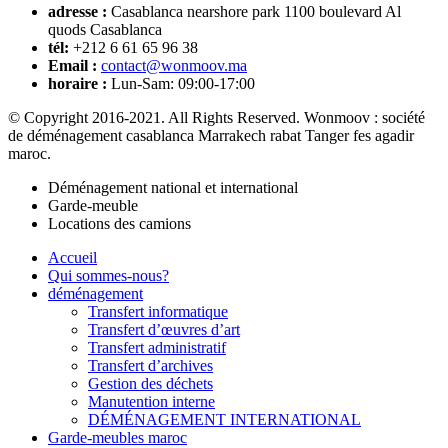
adresse :
Casablanca nearshore park 1100 boulevard Al
quods Casablanca
tél:
+212 6 61 65 96 38
Email :
contact@wonmoov.ma
horaire :
Lun-Sam: 09:00-17:00
© Copyright 2016-2021. All Rights Reserved. Wonmoov : société
de déménagement casablanca Marrakech rabat Tanger fes agadir
maroc.
Déménagement national et international
Garde-meuble
Locations des camions
Accueil
Qui sommes-nous?
déménagement
Transfert informatique
Transfert d’œuvres d’art
Transfert administratif
Transfert d’archives
Gestion des déchets
Manutention interne
DÉMÉNAGEMENT INTERNATIONAL
Garde-meubles maroc