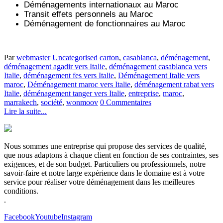
Déménagements internationaux au Maroc
Transit effets personnels au Maroc
Déménagement de fonctionnaires au Maroc
Par
webmaster
Uncategorised
carton
,
casablanca
,
déménagement
,
déménagement agadir vers Italie
,
déménagement casablanca vers
Italie
,
déménagement fes vers Italie
,
Déménagement Italie vers
maroc
,
Déménagement maroc vers Italie
,
déménagement rabat vers
Italie
,
déménagement tanger vers Italie
,
entreprise
,
maroc
,
marrakech
,
société
,
wonmoov
0 Commentaires
Lire la suite...
Nous sommes une entreprise qui propose des services de qualité,
que nous adaptons à chaque client en fonction de ses contraintes, ses
exigences, et de son budget. Particuliers ou professionnels, notre
savoir-faire et notre large expérience dans le domaine est à votre
service pour réaliser votre déménagement dans les meilleures
conditions.
.
Facebook
Youtube
Instagram