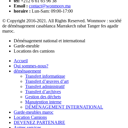
tél:
+212 6 61 65 96 38
Email :
contact@wonmoov.ma
horaire :
Lun-Sam: 09:00-17:00
© Copyright 2016-2021. All Rights Reserved. Wonmoov : société
de déménagement casablanca Marrakech rabat Tanger fes agadir
maroc.
Déménagement national et international
Garde-meuble
Locations des camions
Accueil
Qui sommes-nous?
déménagement
Transfert informatique
Transfert d’œuvres d’art
Transfert administratif
Transfert d’archives
Gestion des déchets
Manutention interne
DÉMÉNAGEMENT INTERNATIONAL
Garde-meubles maroc
Location Camions
DEVENEZ PARTENAIRE
Autres services