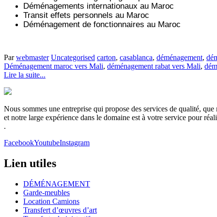
Déménagements internationaux au Maroc
Transit effets personnels au Maroc
Déménagement de fonctionnaires au Maroc
Par
webmaster
Uncategorised
carton
,
casablanca
,
déménagement
,
dém
Déménagement maroc vers Mali
,
déménagement rabat vers Mali
,
dém
Lire la suite...
Nous sommes une entreprise qui propose des services de qualité, que no
et notre large expérience dans le domaine est à votre service pour réa
.
Facebook
Youtube
Instagram
Lien utiles
DÉMÉNAGEMENT
Garde-meubles
Location Camions
Transfert d’œuvres d’art