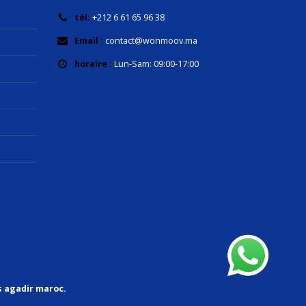
tél:
+212 6 61 65 96 38
Email :
contact@wonmoov.ma
horaire :
Lun-Sam: 09:00-17:00
s agadir maroc.