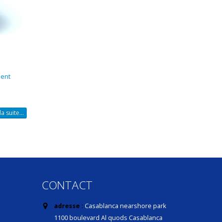
ent
la suite...
CONTACT
adresse :
Casablanca nearshore park
1100 boulevard Al quods Casablanca