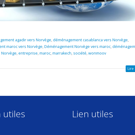
ement agadir vers Norvège
,
déménagement casablanca vers Norvège
,
t maroc vers Norvège
,
Déménagement Norvège vers maroc
,
déménagem
 Norvège
,
entreprise
,
maroc
,
marrakech
,
société
,
wonmoov
Lire 
 utiles
Lien utiles