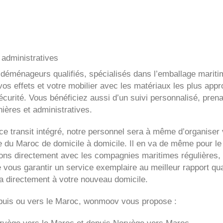
administratives
 déménageurs qualifiés, spécialisés dans l’emballage mariti
os effets et votre mobilier avec les matériaux les plus appr
curité. Vous bénéficiez aussi d’un suivi personnalisé, prena
ières et administratives.
e transit intégré, notre personnel sera à même d’organiser 
du Maroc de domicile à domicile. Il en va de même pour le
itons directement avec les compagnies maritimes régulières, 
e vous garantir un service exemplaire au meilleur rapport qua
ra directement à votre nouveau domicile.
uis ou vers le Maroc, wonmoov vous propose :
rvège
vers le Maroc et depuis
Norvège vers
Maroc