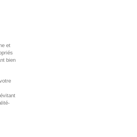
me et
opriés
nt bien
votre
évitant
lité-