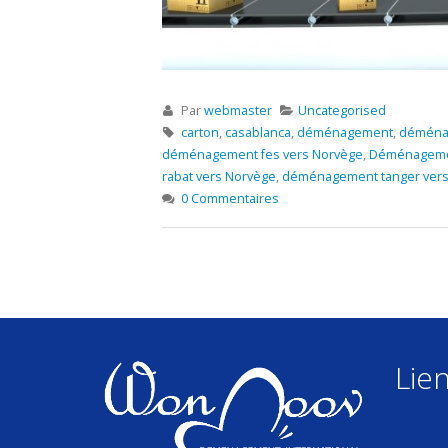
Par
webmaster
Uncategorised
carton
,
casablanca
,
déménagement
,
déménag
déménagement fes vers Norvège
,
Déménagemen
rabat vers Norvège
,
déménagement tanger vers
0 Commentaires
Lien