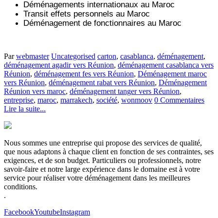
Déménagements internationaux au Maroc
Transit effets personnels au Maroc
Déménagement de fonctionnaires au Maroc
Par
webmaster
Uncategorised
carton
,
casablanca
,
déménagement
,
déménagement agadir vers Réunion
,
déménagement casablanca vers
Réunion
,
déménagement fes vers Réunion
,
Déménagement maroc
vers Réunion
,
déménagement rabat vers Réunion
,
Déménagement
Réunion vers maroc
,
déménagement tanger vers Réunion
,
entreprise
,
maroc
,
marrakech
,
société
,
wonmoov
0 Commentaires
Lire la suite...
Nous sommes une entreprise qui propose des services de qualité,
que nous adaptons à chaque client en fonction de ses contraintes, ses
exigences, et de son budget. Particuliers ou professionnels, notre
savoir-faire et notre large expérience dans le domaine est à votre
service pour réaliser votre déménagement dans les meilleures
conditions.
.
Facebook
Youtube
Instagram