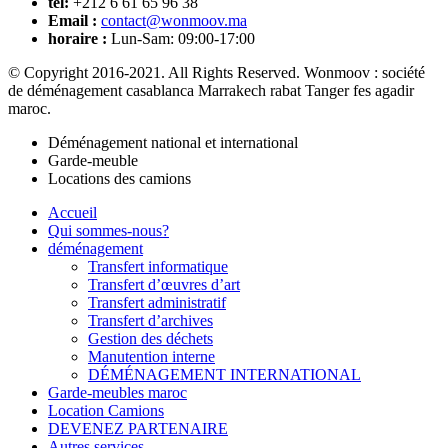
tél:
+212 6 61 65 96 38
Email :
contact@wonmoov.ma
horaire :
Lun-Sam: 09:00-17:00
© Copyright 2016-2021. All Rights Reserved. Wonmoov : société
de déménagement casablanca Marrakech rabat Tanger fes agadir
maroc.
Déménagement national et international
Garde-meuble
Locations des camions
Accueil
Qui sommes-nous?
déménagement
Transfert informatique
Transfert d’œuvres d’art
Transfert administratif
Transfert d’archives
Gestion des déchets
Manutention interne
DÉMÉNAGEMENT INTERNATIONAL
Garde-meubles maroc
Location Camions
DEVENEZ PARTENAIRE
Autres services