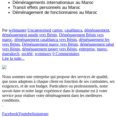
Déménagements internationaux au Maroc
Transit effets personnels au Maroc
Déménagement de fonctionnaires au Maroc
Par
webmaster
Uncategorised
carton
,
casablanca
,
déménagement
,
déménagement agadir vers Bénin
,
Déménagement Bénin vers
maroc
,
déménagement casablanca vers Bénin
,
déménagement fes
vers Bénin
,
Déménagement maroc vers Bénin
,
déménagement rabat
vers Bénin
,
déménagement tanger vers Bénin
,
entreprise
,
maroc
,
marrakech
,
société
,
wonmoov
0 Commentaires
Lire la suite...
Nous sommes une entreprise qui propose des services de qualité,
que nous adaptons à chaque client en fonction de ses contraintes, ses
exigences, et de son budget. Particuliers ou professionnels, notre
savoir-faire et notre large expérience dans le domaine est à votre
service pour réaliser votre déménagement dans les meilleures
conditions.
.
Facebook
Youtube
Instagram