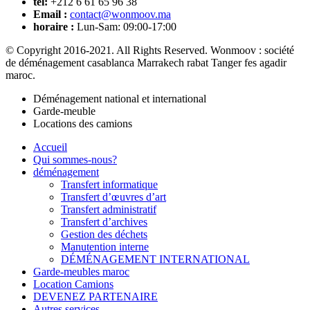
tél:
+212 6 61 65 96 38
Email :
contact@wonmoov.ma
horaire :
Lun-Sam: 09:00-17:00
© Copyright 2016-2021. All Rights Reserved. Wonmoov : société
de déménagement casablanca Marrakech rabat Tanger fes agadir
maroc.
Déménagement national et international
Garde-meuble
Locations des camions
Accueil
Qui sommes-nous?
déménagement
Transfert informatique
Transfert d’œuvres d’art
Transfert administratif
Transfert d’archives
Gestion des déchets
Manutention interne
DÉMÉNAGEMENT INTERNATIONAL
Garde-meubles maroc
Location Camions
DEVENEZ PARTENAIRE
Autres services