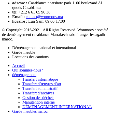
adresse :
Casablanca nearshore park 1100 boulevard Al
quods Casablanca
tél:
+212 6 61 65 96 38
Email :
contact@wonmoov.ma
horaire :
Lun-Sam: 09:00-17:00
© Copyright 2016-2021. All Rights Reserved. Wonmoov : société
de déménagement casablanca Marrakech rabat Tanger fes agadir
maroc.
Déménagement national et international
Garde-meuble
Locations des camions
Accueil
Qui sommes-nous?
déménagement
Transfert informatique
Transfert d’œuvres d’art
Transfert administratif
Transfert d’archives
Gestion des déchets
Manutention interne
DÉMÉNAGEMENT INTERNATIONAL
Garde-meubles maroc