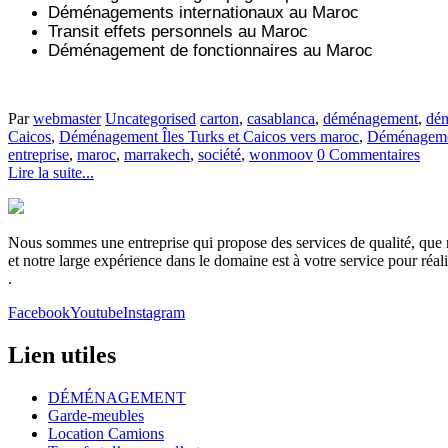
Déménagements internationaux au Maroc
Transit effets personnels au Maroc
Déménagement de fonctionnaires au Maroc
Par
webmaster
Uncategorised
carton
,
casablanca
,
déménagement
,
dém
Caicos
,
Déménagement Îles Turks et Caicos vers maroc
,
Déménagemen
entreprise
,
maroc
,
marrakech
,
société
,
wonmoov
0 Commentaires
Lire la suite...
Nous sommes une entreprise qui propose des services de qualité, que no
et notre large expérience dans le domaine est à votre service pour réa
.
Facebook
Youtube
Instagram
Lien utiles
DÉMÉNAGEMENT
Garde-meubles
Location Camions