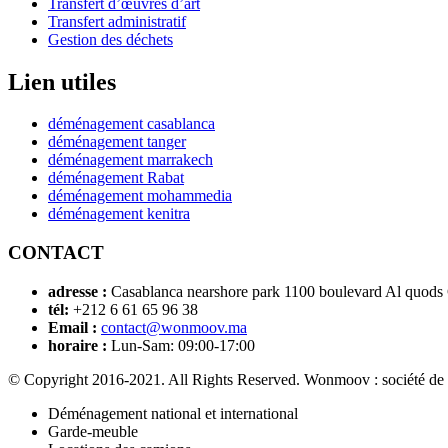
Transfert d’œuvres d’art
Transfert administratif
Gestion des déchets
Lien utiles
déménagement casablanca
déménagement tanger
déménagement marrakech
déménagement Rabat
déménagement mohammedia
déménagement kenitra
CONTACT
adresse :
Casablanca nearshore park 1100 boulevard Al quods
tél:
+212 6 61 65 96 38
Email :
contact@wonmoov.ma
horaire :
Lun-Sam: 09:00-17:00
© Copyright 2016-2021. All Rights Reserved. Wonmoov : société de
Déménagement national et international
Garde-meuble