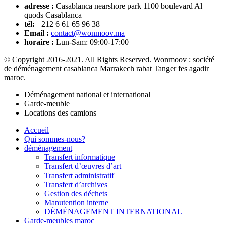
adresse :
Casablanca nearshore park 1100 boulevard Al
quods Casablanca
tél:
+212 6 61 65 96 38
Email :
contact@wonmoov.ma
horaire :
Lun-Sam: 09:00-17:00
© Copyright 2016-2021. All Rights Reserved. Wonmoov : société
de déménagement casablanca Marrakech rabat Tanger fes agadir
maroc.
Déménagement national et international
Garde-meuble
Locations des camions
Accueil
Qui sommes-nous?
déménagement
Transfert informatique
Transfert d’œuvres d’art
Transfert administratif
Transfert d’archives
Gestion des déchets
Manutention interne
DÉMÉNAGEMENT INTERNATIONAL
Garde-meubles maroc