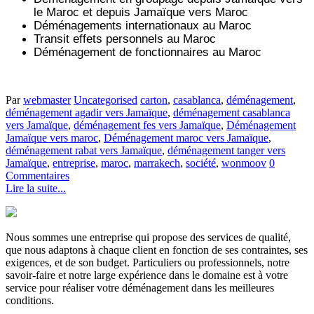
le Maroc et depuis
Jamaïque vers
Maroc
Déménagements internationaux au Maroc
Transit effets personnels au Maroc
Déménagement de fonctionnaires au Maroc
Par
webmaster
Uncategorised
carton
,
casablanca
,
déménagement
,
déménagement agadir vers Jamaïque
,
déménagement casablanca
vers Jamaïque
,
déménagement fes vers Jamaïque
,
Déménagement
Jamaïque vers maroc
,
Déménagement maroc vers Jamaïque
,
déménagement rabat vers Jamaïque
,
déménagement tanger vers
Jamaïque
,
entreprise
,
maroc
,
marrakech
,
société
,
wonmoov
0
Commentaires
Lire la suite...
Nous sommes une entreprise qui propose des services de qualité,
que nous adaptons à chaque client en fonction de ses contraintes, ses
exigences, et de son budget. Particuliers ou professionnels, notre
savoir-faire et notre large expérience dans le domaine est à votre
service pour réaliser votre déménagement dans les meilleures
conditions.
.