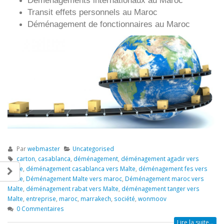
Déménagements internationaux au Maroc
Transit effets personnels au Maroc
Déménagement de fonctionnaires au Maroc
Par
webmaster
Uncategorised
carton
,
casablanca
,
déménagement
,
déménagement agadir vers
Malte
,
déménagement casablanca vers Malte
,
déménagement fes vers
Malte
,
Déménagement Malte vers maroc
,
Déménagement maroc vers
Malte
,
déménagement rabat vers Malte
,
déménagement tanger vers
Malte
,
entreprise
,
maroc
,
marrakech
,
société
,
wonmoov
0 Commentaires
Lire la suite...