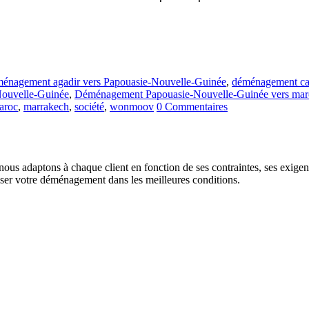
énagement agadir vers Papouasie-Nouvelle-Guinée
,
déménagement ca
ouvelle-Guinée
,
Déménagement Papouasie-Nouvelle-Guinée vers mar
aroc
,
marrakech
,
société
,
wonmoov
0 Commentaires
us adaptons à chaque client en fonction de ses contraintes, ses exigence
liser votre déménagement dans les meilleures conditions.