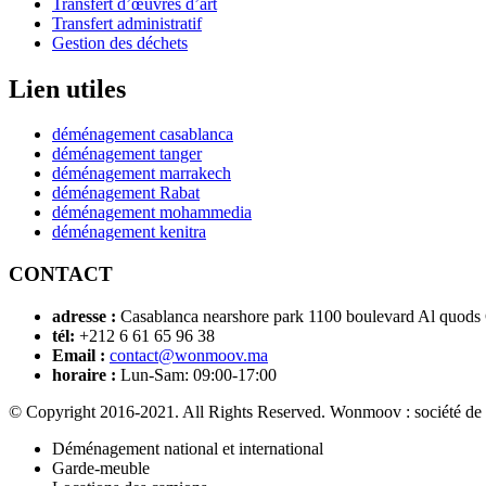
Transfert d’œuvres d’art
Transfert administratif
Gestion des déchets
Lien utiles
déménagement casablanca
déménagement tanger
déménagement marrakech
déménagement Rabat
déménagement mohammedia
déménagement kenitra
CONTACT
adresse :
Casablanca nearshore park 1100 boulevard Al quods
tél:
+212 6 61 65 96 38
Email :
contact@wonmoov.ma
horaire :
Lun-Sam: 09:00-17:00
© Copyright 2016-2021. All Rights Reserved. Wonmoov : société de
Déménagement national et international
Garde-meuble