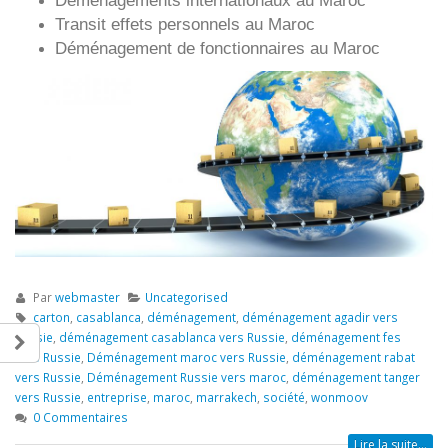
Déménagements internationaux au Maroc
Transit effets personnels au Maroc
Déménagement de fonctionnaires au Maroc
Par
webmaster
Uncategorised
carton
,
casablanca
,
déménagement
,
déménagement agadir vers
Russie
,
déménagement casablanca vers Russie
,
déménagement fes
vers Russie
,
Déménagement maroc vers Russie
,
déménagement rabat
vers Russie
,
Déménagement Russie vers maroc
,
déménagement tanger
vers Russie
,
entreprise
,
maroc
,
marrakech
,
société
,
wonmoov
0 Commentaires
Lire la suite...