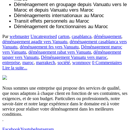
Déménagement en groupage depuis
Vanuatu
vers le
Maroc et depuis
Vanuatu vers
Maroc
Déménagements internationaux au Maroc
Transit effets personnels au Maroc
Déménagement de fonctionnaires au Maroc
Par
webmaster
Uncategorised
carton
,
casablanca
,
déménagement
,
déménagement agadir vers Vanuatu
,
déménagement casablanca vers
Vanuatu
,
déménagement fes vers Vanuatu
,
Déménagement maroc
vers Vanuatu
,
déménagement rabat vers Vanuatu
,
déménagement
tanger vers Vanuatu
,
Déménagement Vanuatu vers maroc
,
entreprise
,
maroc
,
marrakech
,
société
,
wonmoov
0 Commentaires
Lire la suite...
Nous sommes une entreprise qui propose des services de qualité,
que nous adaptons à chaque client en fonction de ses contraintes, ses
exigences, et de son budget. Particuliers ou professionnels, notre
savoir-faire et notre large expérience dans le domaine est à votre
service pour réaliser votre déménagement dans les meilleures
conditions.
.
Facebook
Youtube
Instagram