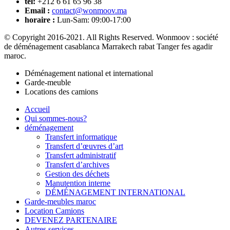
tél:
+212 6 61 65 96 38
Email :
contact@wonmoov.ma
horaire :
Lun-Sam: 09:00-17:00
© Copyright 2016-2021. All Rights Reserved. Wonmoov : société
de déménagement casablanca Marrakech rabat Tanger fes agadir
maroc.
Déménagement national et international
Garde-meuble
Locations des camions
Accueil
Qui sommes-nous?
déménagement
Transfert informatique
Transfert d’œuvres d’art
Transfert administratif
Transfert d’archives
Gestion des déchets
Manutention interne
DÉMÉNAGEMENT INTERNATIONAL
Garde-meubles maroc
Location Camions
DEVENEZ PARTENAIRE
Autres services