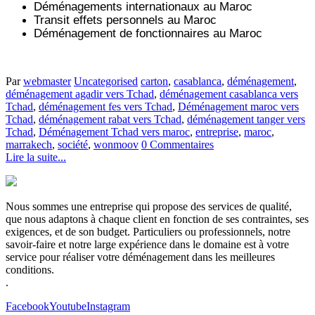
Déménagements internationaux au Maroc
Transit effets personnels au Maroc
Déménagement de fonctionnaires au Maroc
Par
webmaster
Uncategorised
carton
,
casablanca
,
déménagement
,
déménagement agadir vers Tchad
,
déménagement casablanca vers
Tchad
,
déménagement fes vers Tchad
,
Déménagement maroc vers
Tchad
,
déménagement rabat vers Tchad
,
déménagement tanger vers
Tchad
,
Déménagement Tchad vers maroc
,
entreprise
,
maroc
,
marrakech
,
société
,
wonmoov
0 Commentaires
Lire la suite...
Nous sommes une entreprise qui propose des services de qualité,
que nous adaptons à chaque client en fonction de ses contraintes, ses
exigences, et de son budget. Particuliers ou professionnels, notre
savoir-faire et notre large expérience dans le domaine est à votre
service pour réaliser votre déménagement dans les meilleures
conditions.
.
Facebook
Youtube
Instagram